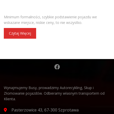
WYNAJEM BUSÓW
Minimum formalności, szybkie podstawienie pojazdu we
wskazane miejsce, niskie ceny, to nie wszystko.
Czytaj Więcej
Wynajmujemy Busy, prowadzimy Autorecykling, Skup i
Złomowanie pojazdów. Odbieramy własnym transportem od
Klienta.
Pasterzowice 43, 67-300 Szprotawa