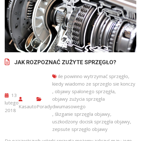
JAK ROZPOZNAĆ ZUŻYTE SPRZĘGŁO?
ile powinno wytrzymać sprzęgło
,
kiedy wiadomo ze sprzeglo sie konczy
,
objawy spalonego sprzęgła
,
13
objawy zużycia sprzęgła
lutego
Kasauto
Porady
dwumasowego
2018
,
ślizganie sprzęgła objawy
,
uszkodzony docisk sprzęgła objawy
,
zepsute sprzęgło objawy
Do najczęstszych usterki sprzęgła możemy zaliczyć m.in.: jego