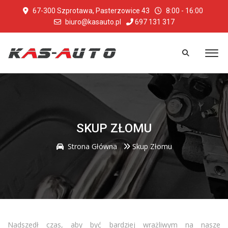
67-300 Szprotawa, Pasterzowice 43
8:00 - 16:00
biuro@kasauto.pl
697 131 317
SKUP ZŁOMU
Strona Główna
Skup Złomu
Nadszedł czas, aby być bardziej wrażliwym na nasze