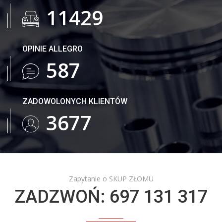
18734
OPINIE ALLEGRO
963
ZADOWOLONYCH KLIENTÓW
6032
Zapytanie o SKUP ZŁOMU
ZADZWOŃ: 697 131 317