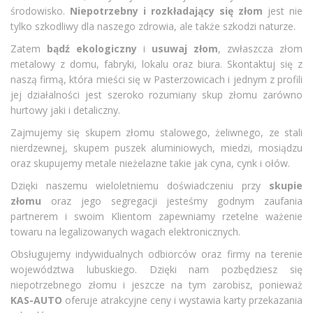
środowisko.
Niepotrzebny i rozkładający się złom
jest nie
tylko szkodliwy dla naszego zdrowia, ale także szkodzi naturze.
Zatem
bądź ekologiczny
i
usuwaj złom
, zwłaszcza złom
metalowy z domu, fabryki, lokalu oraz biura. Skontaktuj się z
naszą firmą, która mieści się w Pasterzowicach i jednym z profili
jej działalności jest szeroko rozumiany skup złomu zarówno
hurtowy jaki i detaliczny.
Zajmujemy się skupem złomu stalowego, żeliwnego, ze stali
nierdzewnej, skupem puszek aluminiowych, miedzi, mosiądzu
oraz skupujemy metale nieżelazne takie jak cyna, cynk i ołów.
Dzięki naszemu wieloletniemu doświadczeniu przy
skupie
złomu
oraz jego segregacji jesteśmy godnym zaufania
partnerem i swoim Klientom zapewniamy rzetelne ważenie
towaru na legalizowanych wagach elektronicznych.
Obsługujemy indywidualnych odbiorców oraz firmy na terenie
województwa lubuskiego. Dzięki nam pozbędziesz się
niepotrzebnego złomu i jeszcze na tym zarobisz, ponieważ
KAS-AUTO
oferuje atrakcyjne ceny i wystawia karty przekazania