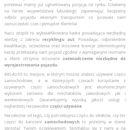
ponieważ mamy już ugruntowaną pozycję na rynku. Działamy
na ternie województwa lubuskiego zapewniając bezpłatny
odbiór pojazdu własnym transportem co pozwala nam
zaoszczędzić czas i pieniądze Klientów.
Nasz zespół to wykwalifikowana kadra posiadająca niezbędną
wiedzę z zakresu
recyklingu aut
. Posiadając odpowiednie
kwalifikacje, zezwolenia oraz stosowne licencje zdemontujemy
każdy przekazany nam pojazd zgodnie z wymaganymi normami
a Klient otrzyma stosowne
zaświadczenie niezbędne do
wyrejestrowania pojazdu
.
KAS-AUTO
to miejsce, w którym można znaleźć używane części
samochodowe, a w dzisiejszych czasach korzystanie z
używanych części samochodowych jest ekonomicznym
wyborem zarówno dla mechaników zawodowych jak i
weekendowych. Gwarantujemy wysoką jakość usługi i
najbardziej niezawodne
części używane
.
Niezależnie od tego, czy potrzebujesz części do silników, czy też
części do karoserii
samochodowych
to jesteśmy w stanie
sprostać Twoim oczekiwaniom. Skontaktuj się z nami a na