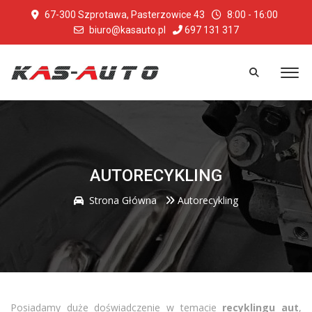
67-300 Szprotawa, Pasterzowice 43
8:00 - 16:00
biuro@kasauto.pl
697 131 317
AUTORECYKLING
Strona Główna
Autorecykling
Posiadamy duże doświadczenie w temacie
recyklingu aut
,