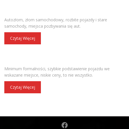
STACJA DEMONTAŻU POJAZDÓW
Autozłom, złom samochodowy, rozbite pojazdy i stare
samochody, miejsca pozbywania się aut.
Czytaj Więcej
WYNAJEM BUSÓW
Minimum formalności, szybkie podstawienie pojazdu we
wskazane miejsce, niskie ceny, to nie wszystko.
Czytaj Więcej